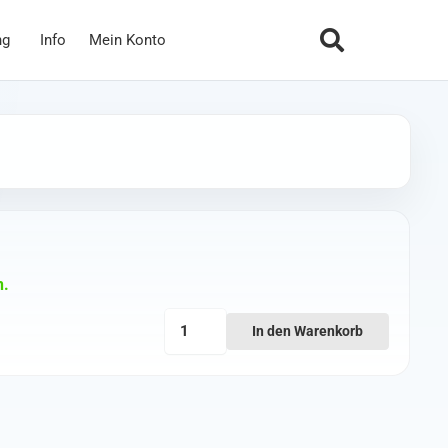
ng
Info
Mein Konto
n.
TBS
In den Warenkorb
Crossfire
Diversity
Nano
RX
Menge