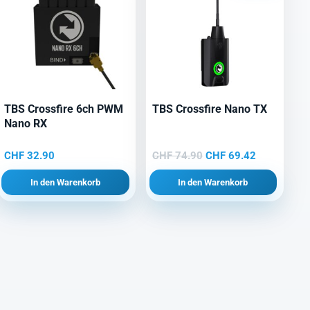
TBS Crossfire 6ch PWM
TBS Crossfire Nano TX
Nano RX
Ursprünglicher
Aktueller
CHF
32.90
CHF
74.90
CHF
69.42
Preis
Preis
In den Warenkorb
In den Warenkorb
war:
ist:
CHF 74.90
CHF 69.42.