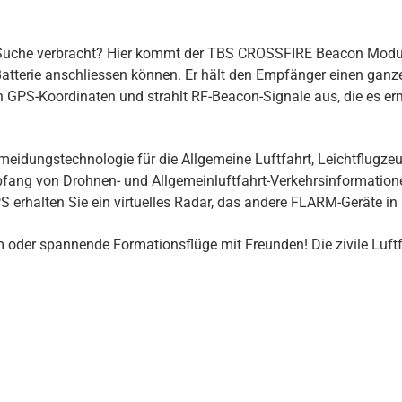
 Suche verbracht? Hier kommt der TBS CROSSFIRE Beacon Modus.
Batterie anschliessen können. Er hält den Empfänger einen gan
inen GPS-Koordinaten und strahlt RF-Beacon-Signale aus, die es 
meidungstechnologie für die Allgemeine Luftfahrt, Leichtflugze
ng von Drohnen- und Allgemeinluftfahrt-Verkehrsinformationen
rhalten Sie ein virtuelles Radar, das andere FLARM-Geräte in 
 oder spannende Formationsflüge mit Freunden! Die zivile Luftf