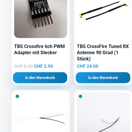
TBS Crossfire 6ch PWM
TBS CrossFire Tuned RX
Adapter mit Stecker
Antenne 90 Grad (1
Stück)
Ursprünglicher
Aktueller
CHF
5.90
CHF
2.90
CHF
24.00
Preis
Preis
In den Warenkorb
In den Warenkorb
war:
ist:
CHF 5.90
CHF 2.90.