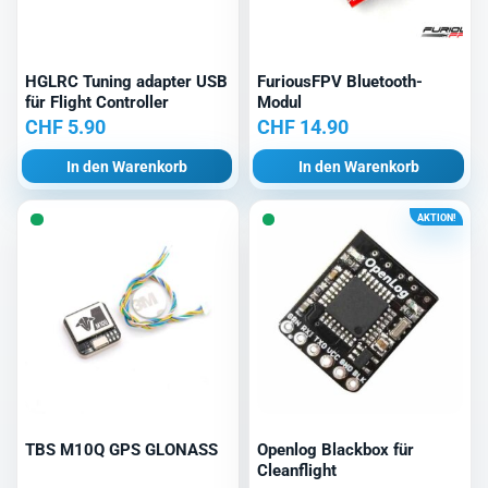
HGLRC Tuning adapter USB
FuriousFPV Bluetooth-
für Flight Controller
Modul
CHF
5.90
CHF
14.90
In den Warenkorb
In den Warenkorb
AKTION!
TBS M10Q GPS GLONASS
Openlog Blackbox für
Cleanflight