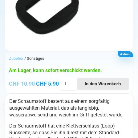
Aktion!
Zubehör
/ Sonstiges
Am Lager, kann sofort verschickt werden.
TBS
Ursprünglicher Preis war: CHF 10.90
Aktueller Preis ist: CHF 5.90.
CHF
10.90
CHF
5.90
In den Warenkorb
HD
Faceplate
Der Schaumstoff besteht aus einem sorgfältig
Foam
ausgewählten Material, das als langlebig,
Menge
wasserabweisend und weich im Griff getestet wurde.
Der Schaumstoff hat eine Klettverschluss (Loop)
Rückseite, so dass Sie ihn direkt mit dem Standard-