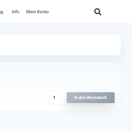
ng
Info
Mein Konto
TBS
In den Warenkorb
LED
Micro
Racing
Gates
(4