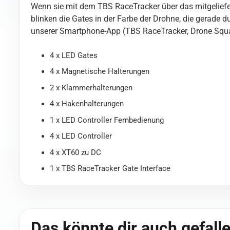
Wenn sie mit dem TBS RaceTracker über das mitgeliefer
blinken die Gates in der Farbe der Drohne, die gerade
unserer Smartphone-App (TBS RaceTracker, Drone Squad
4 x LED Gates
4 x Magnetische Halterungen
2 x Klammerhalterungen
4 x Hakenhalterungen
1 x LED Controller Fernbedienung
4 x LED Controller
4 x XT60 zu DC
1 x TBS RaceTracker Gate Interface
Das könnte dir auch gefall