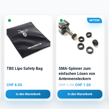
AKTION!
TBS Lipo Safety Bag
SMA-Spinner zum
einfachen Lösen von
Antennensteckern
Ursprünglicher
Aktueller
CHF
8.00
CHF
1.90
CHF
1.50
Preis
Preis
In den Warenkorb
In den Warenkorb
war:
ist:
CHF 1.90
CHF 1.50.