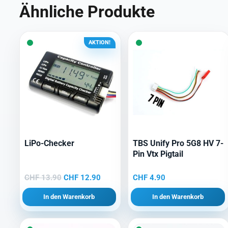
Ähnliche Produkte
AKTION!
LiPo-Checker
TBS Unify Pro 5G8 HV 7-
Pin Vtx Pigtail
Ursprünglicher
Aktueller
CHF
13.90
CHF
12.90
CHF
4.90
Preis
Preis
In den Warenkorb
In den Warenkorb
war:
ist:
CHF 13.90
CHF 12.90.