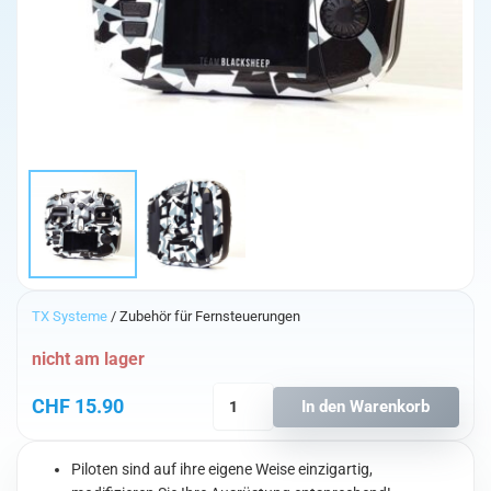
TX Systeme
/ Zubehör für Fernsteuerungen
nicht am lager
TBS
CHF
15.90
In den Warenkorb
Mambo
Skin
-
Piloten sind auf ihre eigene Weise einzigartig,