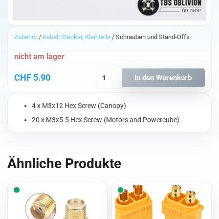
Zubehör
/
Kabel, Stecker, Kleinteile
/ Schrauben und Stand-Offs
nicht am lager
TBS
CHF
5.90
In den Warenkorb
Oblivion
Schraubenset
Menge
4 x M3x12 Hex Screw (Canopy)
20 x M3x5.5 Hex Screw (Motors and Powercube)
Ähnliche Produkte