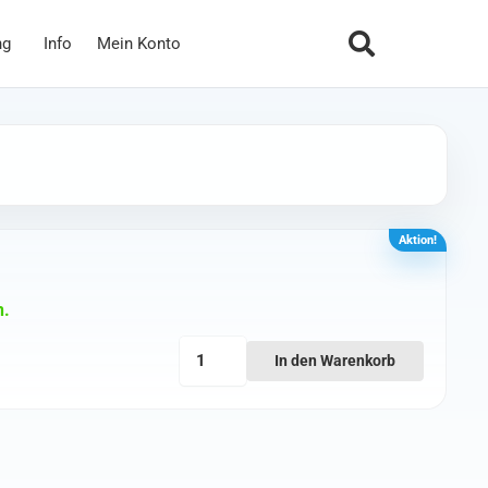
ng
Info
Mein Konto
Aktion!
n.
5mm
: CHF 14.00
ist: CHF 9.80.
In den Warenkorb
Montagewerkzeug
Menge