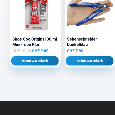
Shoe Goo Original 30 ml
Seitenschneider
Mini-Tube Klar
Dunkelblau
Ursprünglicher
Aktueller
CHF
10.00
CHF
9.00
CHF
7.90
Preis
Preis
In den Warenkorb
In den Warenkorb
war:
ist:
CHF 10.00
CHF 9.00.