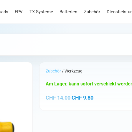
uads
FPV
TX Systeme
Batterien
Zubehör
Dienstleistu
Zubehör
/ Werkzeug
Am Lager, kann sofort verschickt werde
Ursprünglicher Preis war
Aktueller Preis 
CHF
14.00
CHF
9.80