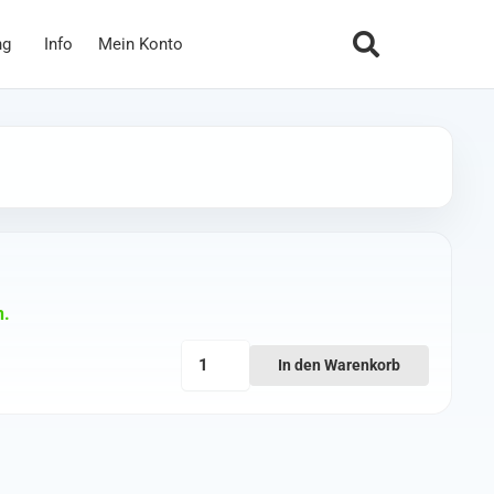
ng
Info
Mein Konto
n.
TBS
In den Warenkorb
Triumph
Pro
LHCP
MMCX
Antenne