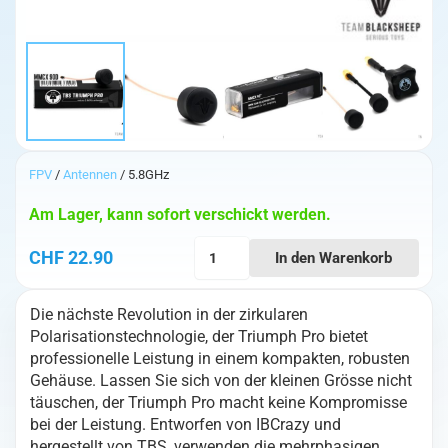
FPV
/
Antennen
/ 5.8GHz
Am Lager, kann sofort verschickt werden.
TBS
CHF
22.90
In den Warenkorb
Triumph
Pro
Die nächste Revolution in der zirkularen
MMCX
Polarisationstechnologie, der Triumph Pro bietet
90°
professionelle Leistung in einem kompakten, robusten
Antenne
Gehäuse. Lassen Sie sich von der kleinen Grösse nicht
Menge
täuschen, der Triumph Pro macht keine Kompromisse
bei der Leistung. Entworfen von IBCrazy und
hergestellt von TBS, verwenden die mehrphasigen