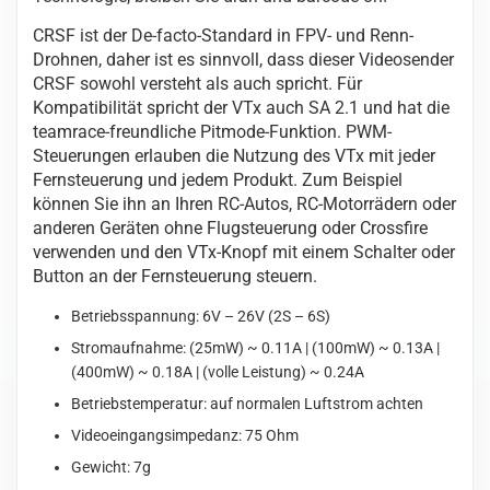
CRSF ist der De-facto-Standard in FPV- und Renn-
Drohnen, daher ist es sinnvoll, dass dieser Videosender
CRSF sowohl versteht als auch spricht. Für
Kompatibilität spricht der VTx auch SA 2.1 und hat die
teamrace-freundliche Pitmode-Funktion. PWM-
Steuerungen erlauben die Nutzung des VTx mit jeder
Fernsteuerung und jedem Produkt. Zum Beispiel
können Sie ihn an Ihren RC-Autos, RC-Motorrädern oder
anderen Geräten ohne Flugsteuerung oder Crossfire
verwenden und den VTx-Knopf mit einem Schalter oder
Button an der Fernsteuerung steuern.
Betriebsspannung: 6V – 26V (2S – 6S)
Stromaufnahme: (25mW) ~ 0.11A | (100mW) ~ 0.13A |
(400mW) ~ 0.18A | (volle Leistung) ~ 0.24A
Betriebstemperatur: auf normalen Luftstrom achten
Videoeingangsimpedanz: 75 Ohm
Gewicht: 7g