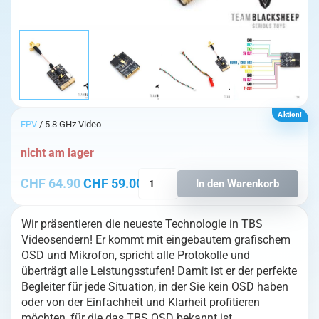
Aktion!
FPV
/ 5.8 GHz Video
nicht am lager
TBS
Ursprünglicher Preis war: CHF 64.90
Aktueller Preis ist: CHF 59.00.
CHF
64.90
CHF
59.00
In den Warenkorb
Unify
EVO
Wir präsentieren die neueste Technologie in TBS
Menge
Videosendern! Er kommt mit eingebautem grafischem
OSD und Mikrofon, spricht alle Protokolle und
überträgt alle Leistungsstufen! Damit ist er der perfekte
Begleiter für jede Situation, in der Sie kein OSD haben
oder von der Einfachheit und Klarheit profitieren
möchten, für die das TBS OSD bekannt ist.