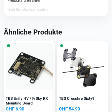
Freischaltverfahren.
Nicht für schweizer Kunden.
Ähnliche Produkte
TBS Unify HV / FrSky RX
TBS Crossfire Sixty9
Mounting Board
CHF
6.90
CHF
54.90