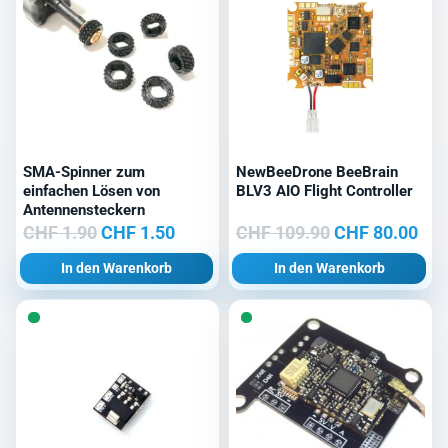
SMA-Spinner zum
NewBeeDrone BeeBrain
einfachen Lösen von
BLV3 AIO Flight Controller
Antennensteckern
Ursprünglicher
Aktueller
Ursprüngliche
Akt
CHF
1.90
CHF
1.50
CHF
109.90
CHF
80.00
Preis
Preis
Preis
Pre
In den Warenkorb
In den Warenkorb
war:
ist:
war:
ist:
CHF 1.90
CHF 1.50.
CHF 109.90
CHF