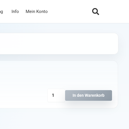
ng
Info
Mein Konto
TBS
In den Warenkorb
Unify
Pro
5G8
HV
RACE