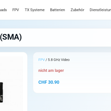
uads
FPV
TX Systeme
Batterien
Zubehör
Dienstleistu
 (SMA)
FPV
/ 5.8 GHz Video
nicht am lager
CHF
30.90