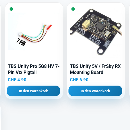
TBS Unify Pro 5G8 HV 7-
TBS Unify 5V / FrSky RX
Pin Vtx Pigtail
Mounting Board
CHF
4.90
CHF
6.90
In den Warenkorb
In den Warenkorb