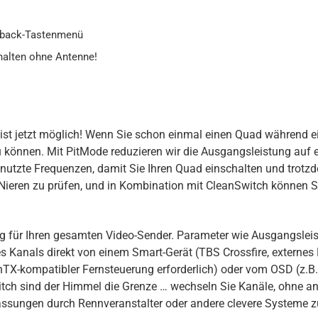
llback-Tastenmenü
halten ohne Antenne!
 ist jetzt möglich! Wenn Sie schon einmal einen Quad während e
u können. Mit PitMode reduzieren wir die Ausgangsleistung auf 
utzte Frequenzen, damit Sie Ihren Quad einschalten und trotzd
ieren zu prüfen, und in Kombination mit CleanSwitch können Sie
g für Ihren gesamten Video-Sender. Parameter wie Ausgangsleis
s Kanals direkt von einem Smart-Gerät (TBS Crossfire, externes 
TX-kompatibler Fernsteuerung erforderlich) oder vom OSD (z.B.
 sind der Himmel die Grenze … wechseln Sie Kanäle, ohne andere
assungen durch Rennveranstalter oder andere clevere Systeme 