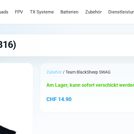
uads
FPV
TX Systeme
Batterien
Zubehör
Dienstleistu
B16)
Zubehör
/ Team BlackSheep SWAG
Am Lager, kann sofort verschickt werde
CHF
14.90