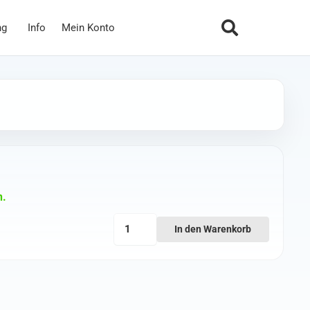
ng
Info
Mein Konto
n.
Team
In den Warenkorb
BlackSheep
T-
Shirt
L
(B16)