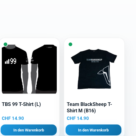
TBS 99 T-Shirt (L)
Team BlackSheep T-
Shirt M (B16)
CHF
14.90
CHF
14.90
In den Warenkorb
In den Warenkorb