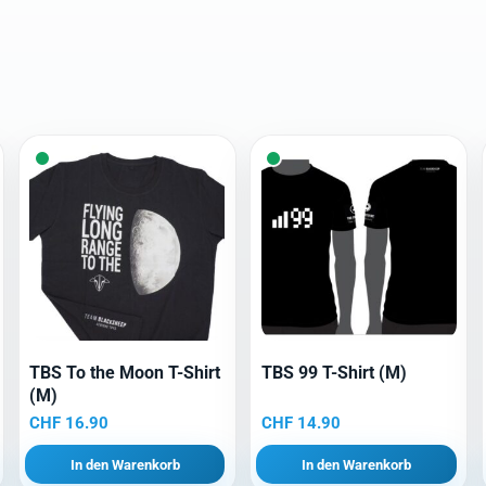
TBS To the Moon T-Shirt
TBS 99 T-Shirt (M)
(M)
CHF
16.90
CHF
14.90
In den Warenkorb
In den Warenkorb