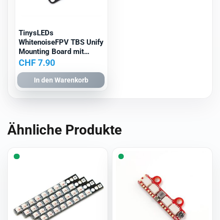
TinysLEDs
WhitenoiseFPV TBS Unify
Mounting Board mit
RealPit
CHF
7.90
In den Warenkorb
Ähnliche Produkte