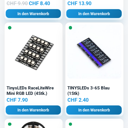
Ursprünglicher
Aktueller
CHF
9.90
CHF
8.40
CHF
13.90
Preis
Preis
In den Warenkorb
In den Warenkorb
war:
ist:
CHF 9.90
CHF 8.40.
TinysLEDs RaceLiteWire
TINYSLEDs 3-6S Blau
Mini RGB LED (4Stk.)
(1Stk)
CHF
7.90
CHF
2.40
In den Warenkorb
In den Warenkorb