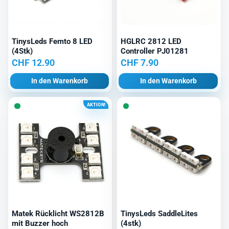
TinysLeds Femto 8 LED
HGLRC 2812 LED
(4Stk)
Controller PJ01281
CHF
12.90
CHF
7.90
In den Warenkorb
In den Warenkorb
AKTION!
Matek Rücklicht WS2812B
TinysLeds SaddleLites
mit Buzzer hoch
(4stk)