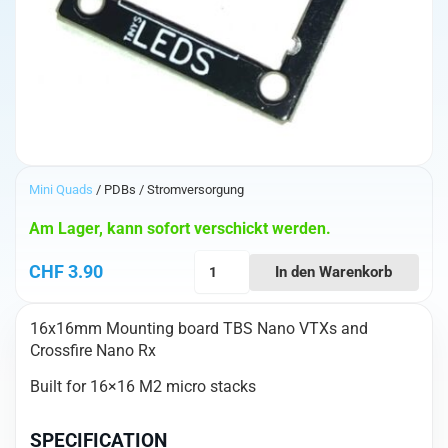
Mini Quads
/ PDBs / Stromversorgung
Am Lager, kann sofort verschickt werden.
TinysLEDs
CHF
3.90
In den Warenkorb
TBS
Nano/Nano32
16x16mm Mounting board TBS Nano VTXs and
16x16
Crossfire Nano Rx
VTX
Sled
Built for 16×16 M2 micro stacks
Menge
SPECIFICATION