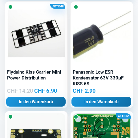
AKTION!
Flyduino Kiss Carrier Mini
Panasonic Low ESR
Power Distribution
Kondensator 63V 330µF
KISS 6S
Ursprünglicher
Aktueller
CHF
14.20
CHF
6.90
CHF
2.90
Preis
Preis
In den Warenkorb
In den Warenkorb
war:
ist:
CHF 14.20
CHF 6.90.
AKTION!