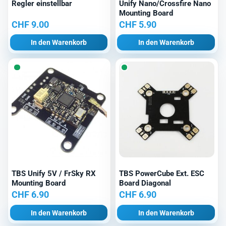
Regler einstellbar
Unify Nano/Crossfire Nano
Mounting Board
CHF
9.00
CHF
5.90
In den Warenkorb
In den Warenkorb
TBS Unify 5V / FrSky RX
TBS PowerCube Ext. ESC
Mounting Board
Board Diagonal
CHF
6.90
CHF
6.90
In den Warenkorb
In den Warenkorb