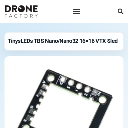
TinysLEDs TBS Nano/Nano32 16×16 VTX Sled