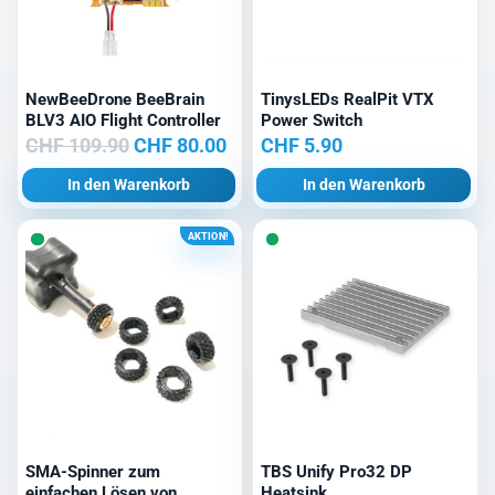
NewBeeDrone BeeBrain
TinysLEDs RealPit VTX
BLV3 AIO Flight Controller
Power Switch
Ursprünglicher
Aktueller
CHF
109.90
CHF
80.00
CHF
5.90
Preis
Preis
In den Warenkorb
In den Warenkorb
war:
ist:
CHF 109.90
CHF 80.00.
AKTION!
SMA-Spinner zum
TBS Unify Pro32 DP
einfachen Lösen von
Heatsink