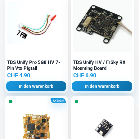
TBS Unify Pro 5G8 HV 7-
TBS Unify HV / FrSky RX
Pin Vtx Pigtail
Mounting Board
CHF
4.90
CHF
6.90
In den Warenkorb
In den Warenkorb
AKTION!