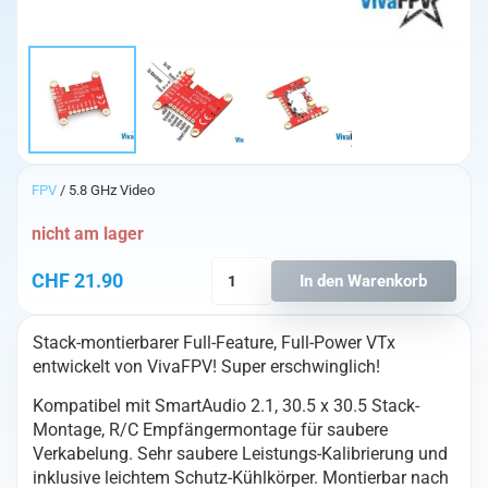
FPV
/ 5.8 GHz Video
nicht am lager
VivaFPV
CHF
21.90
In den Warenkorb
25-
600mW
Stack-montierbarer Full-Feature, Full-Power VTx
VTX
entwickelt von VivaFPV! Super erschwinglich!
SmartAudio
2.1
Kompatibel mit SmartAudio 2.1, 30.5 x 30.5 Stack-
Menge
Montage, R/C Empfängermontage für saubere
Verkabelung. Sehr saubere Leistungs-Kalibrierung und
inklusive leichtem Schutz-Kühlkörper. Montierbar nach