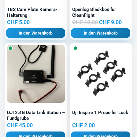
TBS Cam Plate Kamera-
Openlog Blackbox für
Halterung
Cleanflight
Ursprünglicher
Aktuel
CHF
5.00
CHF
18.00
CHF
9.00
Preis
Preis
In den Warenkorb
In den Warenkorb
war:
ist:
CHF 18.00
CHF 9
DJI 2.4G Data Link Station –
Dji Inspire 1 Propeller Lock
Fundgrube
CHF
45.00
CHF
2.00
In den Warenkorb
In den Warenkorb