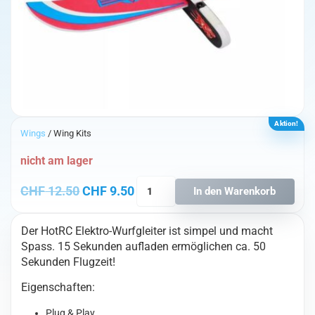
Aktion!
Wings
/ Wing Kits
nicht am lager
Wurfgleiter
Ursprünglicher Preis war: CHF 12.50
Aktueller Preis ist: CHF 9.50.
CHF
12.50
CHF
9.50
In den Warenkorb
mit
Motor
Der HotRC Elektro-Wurfgleiter ist simpel und macht
Menge
Spass. 15 Sekunden aufladen ermöglichen ca. 50
Sekunden Flugzeit!
Eigenschaften:
Plug & Play