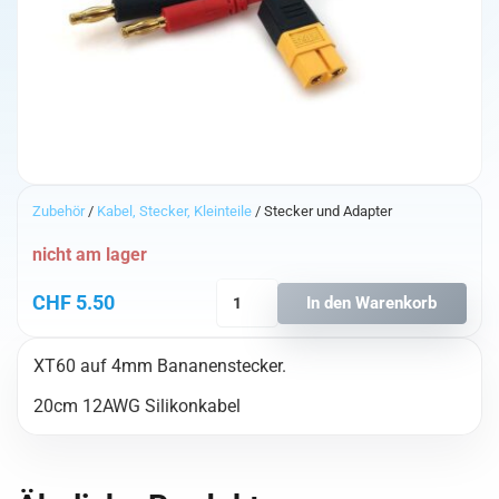
Zubehör
/
Kabel, Stecker, Kleinteile
/ Stecker und Adapter
nicht am lager
XT60
CHF
5.50
In den Warenkorb
Female
auf
XT60 auf 4mm Bananenstecker.
Bananenstecker
Male
20cm 12AWG Silikonkabel
Menge