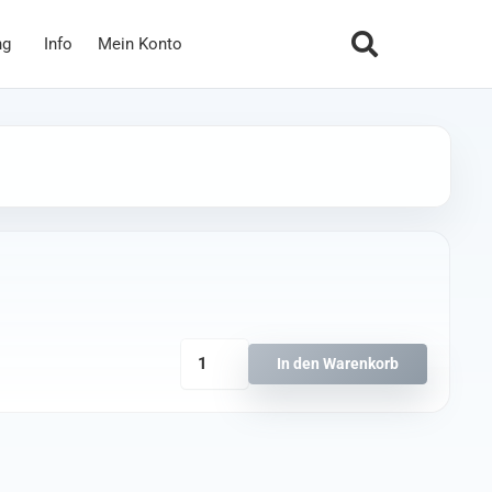
ng
Info
Mein Konto
25ml
In den Warenkorb
E6000
Kleber
Menge