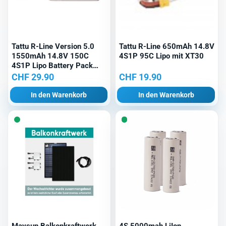
Tattu R-Line Version 5.0
Tattu R-Line 650mAh 14.8V
1550mAh 14.8V 150C
4S1P 95C Lipo mit XT30
4S1P Lipo Battery Pack
with XT60 Plug
CHF
29.90
CHF
19.90
In den Warenkorb
In den Warenkorb
Maysun Balkonkraftwerk
4S 5000mah LiIon