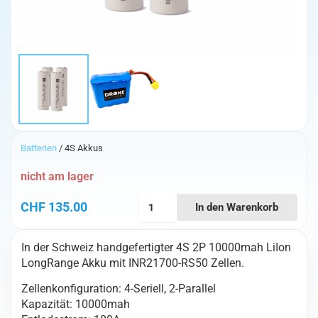
Batterien
/ 4S Akkus
nicht am lager
4S
CHF
135.00
In den Warenkorb
2P
10000mah
In der Schweiz handgefertigter 4S 2P 10000mah LiIon
LiIon
LongRange Akku mit INR21700-RS50 Zellen.
LongRange
Akku
Zellenkonfiguration: 4-Seriell, 2-Parallel
21700
Kapazität: 10000mah
Menge