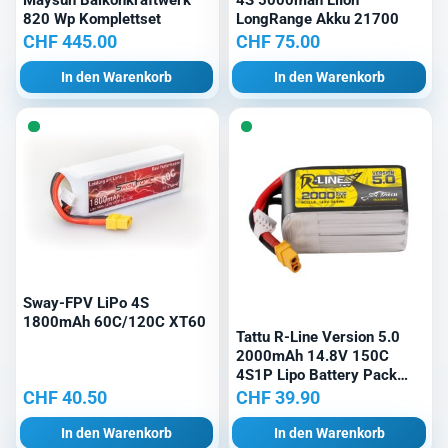
820 Wp Komplettset
LongRange Akku 21700
CHF
445.00
CHF
75.00
In den Warenkorb
In den Warenkorb
Sway-FPV LiPo 4S
1800mAh 60C/120C XT60
Tattu R-Line Version 5.0
2000mAh 14.8V 150C
4S1P Lipo Battery Pack
with XT60 Plug
CHF
40.50
CHF
39.90
In den Warenkorb
In den Warenkorb