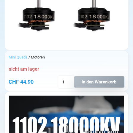
Mini Quads
/ Motoren
nicht am lager
BetaFPV
CHF
44.90
In den Warenkorb
1102
18000KV
Brushless
Motoren
(4Stk.)
Menge