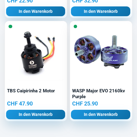
CHF
22.90
CHF
32.90
In den Warenkorb
In den Warenkorb
TBS Caipirinha 2 Motor
WASP Major EVO 2160kv
Purple
CHF
47.90
CHF
25.90
In den Warenkorb
In den Warenkorb