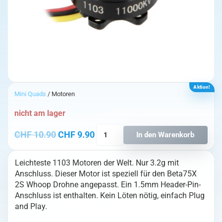
Aktion!
Mini Quads
/ Motoren
nicht am lager
BETAFPV
Ursprünglicher Preis war: CHF 10.90
Aktueller Preis ist: CHF 9.90.
CHF
10.90
CHF
9.90
In den Warenkorb
1103
11000KV
Leichteste 1103 Motoren der Welt. Nur 3.2g mit
Motor
Anschluss. Dieser Motor ist speziell für den Beta75X
(1Stk)
2S Whoop Drohne angepasst. Ein 1.5mm Header-Pin-
Menge
Anschluss ist enthalten. Kein Löten nötig, einfach Plug
and Play.