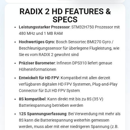
2
RADIX 2 HD FEATURES &
HD
Flight
SPECS
Controller
Leistungsstarker Prozessor
: STM32H750 Prozessor mit
Menge
480 MHz und 1 MB RAM
Hochwertiges Gyro:
Bosch Sensortec BMI270 Gyro /
Beschleunigungssensor für überlegene Flugleistung, wie
Sie es vom RADIX 2 gewohnt sind
Präziser Barometer
: Infineon DPS310 liefert genaue
Höheninformationen
Entwickelt für HD FPV
: Kompatibel mit allen derzeit
verfügbaren digitalen HD FPV Systemen, Plug-and-Play
Connector für DJI HD FPV System
8S kompatibel
: Kann direkt mit bis zu 8S (35 V)
Batteriespannung betrieben werden
12S Spannungserfassung
: Bei Verwendung mit mehr als
8S kann die Batteriespannung weiterhin gemessen
werden, muss aber mit einer niedrigeren Spannung (z.B.