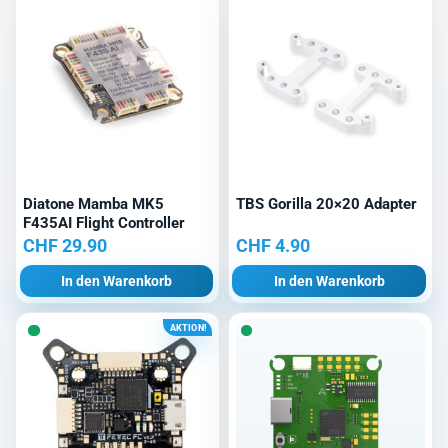
Diatone Mamba MK5
TBS Gorilla 20×20 Adapter
F435AI Flight Controller
CHF
29.90
CHF
4.90
In den Warenkorb
In den Warenkorb
AKTION!