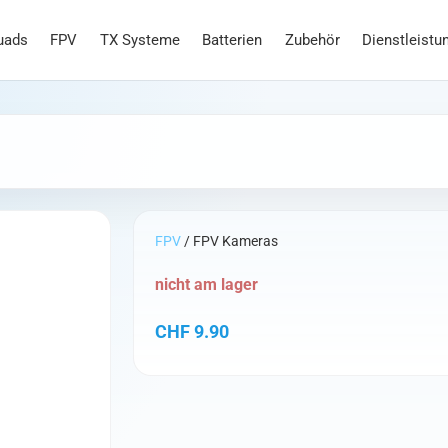
uads
FPV
TX Systeme
Batterien
Zubehör
Dienstleistu
FPV
/ FPV Kameras
nicht am lager
CHF
9.90