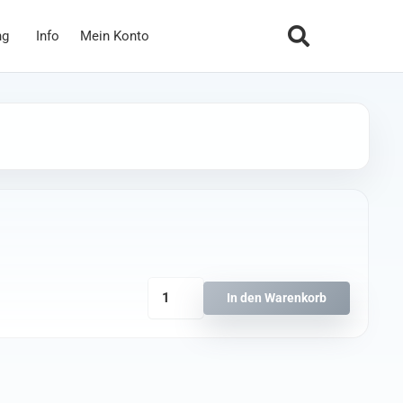
ng
Info
Mein Konto
Caddx
In den Warenkorb
Nebula
Nano
Linse
Menge