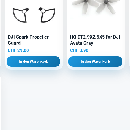
DJI Spark Propeller
HQ DT2.9X2.5X5 for DJI
Guard
Avata Gray
r
CHF
29.00
CHF
3.90
In den Warenkorb
In den Warenkorb
0.