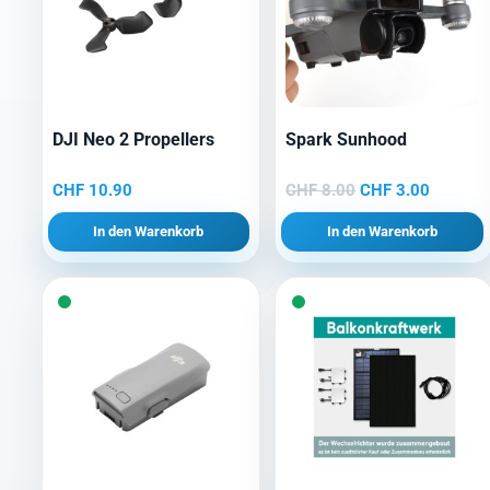
DJI Neo 2 Propellers
Spark Sunhood
Ursprünglicher
Aktuelle
CHF
10.90
CHF
8.00
CHF
3.00
Preis
Preis
In den Warenkorb
In den Warenkorb
war:
ist:
CHF 8.00
CHF 3.0