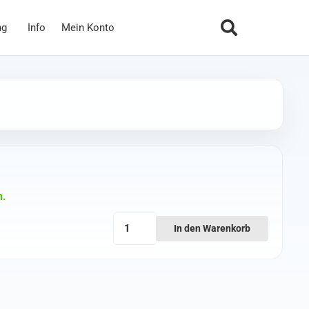
ng
Info
Mein Konto
n.
DJI
In den Warenkorb
FPV
Landegestell
Menge