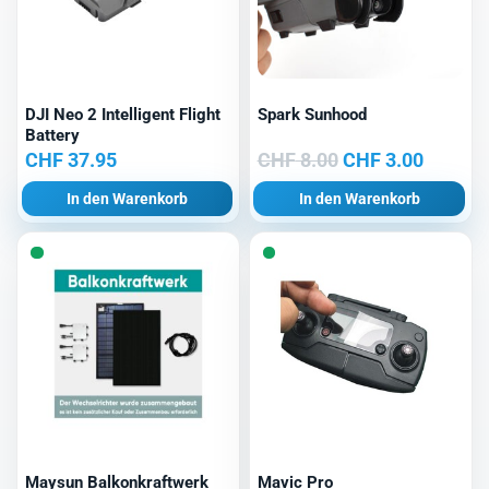
DJI Neo 2 Intelligent Flight
Spark Sunhood
Battery
Ursprünglicher
Aktuell
CHF
37.95
CHF
8.00
CHF
3.00
Preis
Preis
In den Warenkorb
In den Warenkorb
war:
ist:
CHF 8.00
CHF 3.0
Maysun Balkonkraftwerk
Mavic Pro