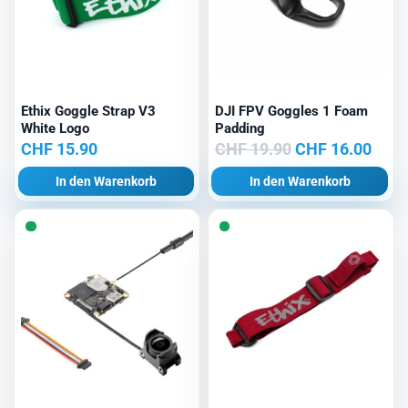
Ethix Goggle Strap V3
DJI FPV Goggles 1 Foam
White Logo
Padding
Ursprünglicher
Aktu
CHF
15.90
CHF
19.90
CHF
16.00
Preis
Prei
In den Warenkorb
In den Warenkorb
war:
ist:
CHF 19.90
CHF 