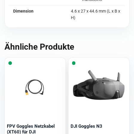
Dimension
4.6 x 27 x 44.6 mm (L x B x
H)
Ähnliche Produkte
FPV Goggles Netzkabel
DJI Goggles N3
(XT60) für DJI