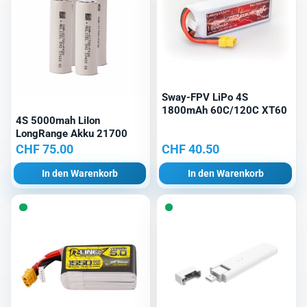
Sway-FPV LiPo 4S
1800mAh 60C/120C XT60
4S 5000mah LiIon
LongRange Akku 21700
CHF
75.00
CHF
40.50
In den Warenkorb
In den Warenkorb