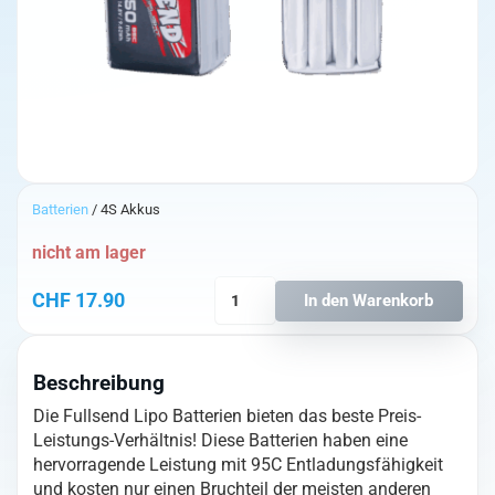
Batterien
/ 4S Akkus
nicht am lager
Fullsend
CHF
17.90
In den Warenkorb
4S
650mAh
95C
Beschreibung
Battery
-
Die Fullsend Lipo Batterien bieten das beste Preis-
XT30
Leistungs-Verhältnis! Diese Batterien haben eine
Menge
hervorragende Leistung mit 95C Entladungsfähigkeit
und kosten nur einen Bruchteil der meisten anderen