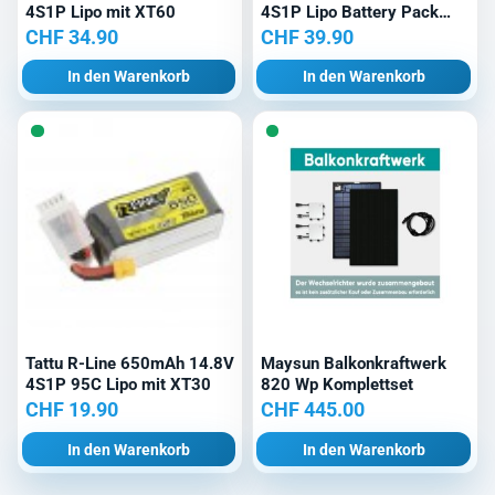
4S1P Lipo mit XT60
4S1P Lipo Battery Pack
with XT60 Plug
CHF
34.90
CHF
39.90
In den Warenkorb
In den Warenkorb
Tattu R-Line 650mAh 14.8V
Maysun Balkonkraftwerk
4S1P 95C Lipo mit XT30
820 Wp Komplettset
CHF
19.90
CHF
445.00
In den Warenkorb
In den Warenkorb