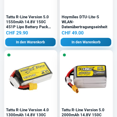
Tattu R-Line Version 5.0
Hoymiles DTU-Lite-S
1550mAh 14.8V 150C
WLAN-
4S1P Lipo Battery Pack
Datenübertragungseinheit
with XT60 Plug
CHF
29.90
CHF
49.00
In den Warenkorb
In den Warenkorb
Tattu R-Line Version 4.0
Tattu R-Line Version 5.0
1300mAh 14.8V 130C
2000mAh 14.8V 150C