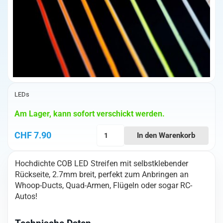
LEDs
Am Lager, kann sofort verschickt werden.
High-
CHF
7.90
In den Warenkorb
Density
COB
Hochdichte COB LED Streifen mit selbstklebender
Led
Rückseite, 2.7mm breit, perfekt zum Anbringen an
(12V
Whoop-Ducts, Quad-Armen, Flügeln oder sogar RC-
Red)
Autos!
2.7mm
x
1m