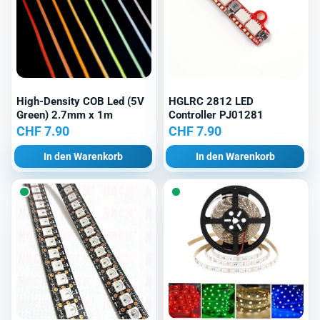
High-Density COB Led (5V
HGLRC 2812 LED
Green) 2.7mm x 1m
Controller PJ01281
CHF
7.90
CHF
7.90
In den Warenkorb
In den Warenkorb