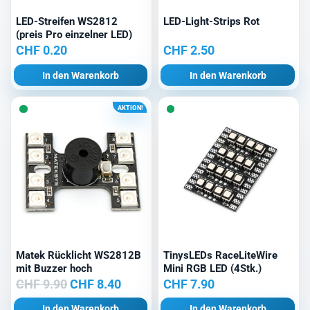
LED-Streifen WS2812
LED-Light-Strips Rot
(preis Pro einzelner LED)
CHF
0.20
CHF
2.50
In den Warenkorb
In den Warenkorb
AKTION!
Matek Rücklicht WS2812B
TinysLEDs RaceLiteWire
mit Buzzer hoch
Mini RGB LED (4Stk.)
Ursprünglicher
Aktueller
CHF
9.90
CHF
8.40
CHF
7.90
Preis
Preis
In den Warenkorb
In den Warenkorb