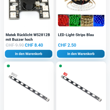
Matek Rücklicht WS2812B
LED-Light-Strips Blau
mit Buzzer hoch
Ursprünglicher
Aktueller
CHF
9.90
CHF
8.40
CHF
2.50
Preis
Preis
In den Warenkorb
In den Warenkorb
war:
ist:
CHF 9.90
CHF 8.40.