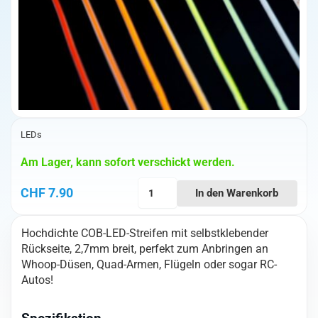
LEDs
Am Lager, kann sofort verschickt werden.
High-
CHF
7.90
In den Warenkorb
Density
COB
Hochdichte COB-LED-Streifen mit selbstklebender
Led
Rückseite, 2,7mm breit, perfekt zum Anbringen an
(5V
Whoop-Düsen, Quad-Armen, Flügeln oder sogar RC-
Pink)
Autos!
2.7mm
x
1m