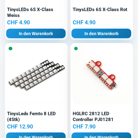
TinysLEDs 6S X-Class
TinysLEDs 6S X-Class Rot
Weiss
CHF
4.90
CHF
4.90
In den Warenkorb
In den Warenkorb
TinysLeds Femto 8 LED
HGLRC 2812 LED
(4Stk)
Controller PJ01281
CHF
12.90
CHF
7.90
In den Warenkorb
In den Warenkorb