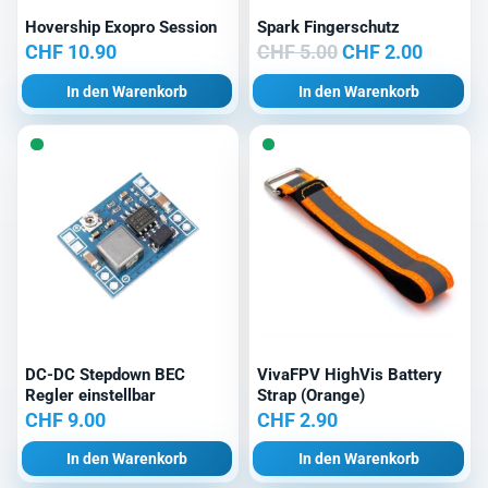
Hovership Exopro Session
Spark Fingerschutz
Ursprünglicher
Aktuell
CHF
10.90
CHF
5.00
CHF
2.00
Preis
Preis
In den Warenkorb
In den Warenkorb
war:
ist:
CHF 5.00
CHF 2.0
DC-DC Stepdown BEC
VivaFPV HighVis Battery
Regler einstellbar
Strap (Orange)
CHF
9.00
CHF
2.90
In den Warenkorb
In den Warenkorb