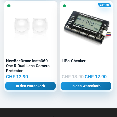
AKTION!
NewBeeDrone Insta360
LiPo-Checker
One R Dual Lens Camera
Protector
Ursprünglicher
Aktu
CHF
12.90
CHF
13.90
CHF
12.90
Preis
Prei
In den Warenkorb
In den Warenkorb
war:
ist:
CHF 13.90
CHF 