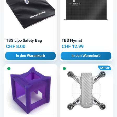
TBS Lipo Safety Bag
TBS Flymat
CHF
8.00
CHF
12.99
In den Warenkorb
In den Warenkorb
AKTION!