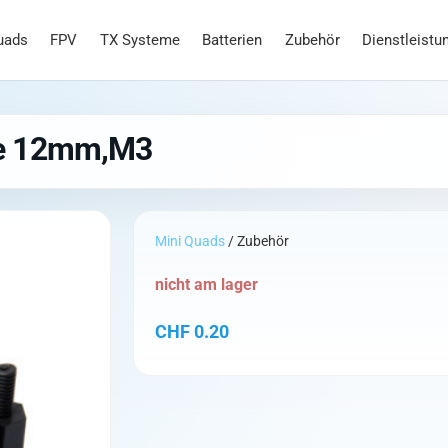
uads
FPV
TX Systeme
Batterien
Zubehör
Dienstleistu
le 12mm,M3
Mini Quads
/ Zubehör
nicht am lager
CHF
0.20