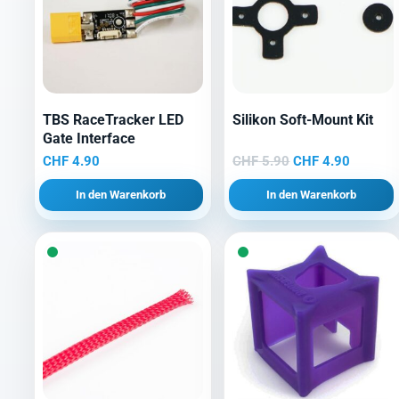
TBS RaceTracker LED
Silikon Soft-Mount Kit
Gate Interface
Ursprünglicher
Aktuelle
CHF
4.90
CHF
5.90
CHF
4.90
Preis
Preis
In den Warenkorb
In den Warenkorb
war:
ist:
CHF 5.90
CHF 4.9