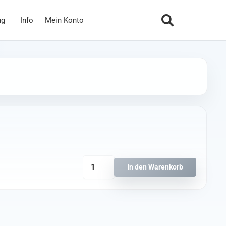
ng
Info
Mein Konto
Nylon
In den Warenkorb
Spacer
Female-
Female
12mm,M3
Menge