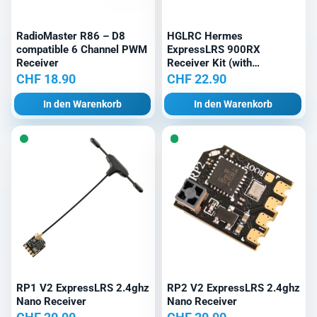
RadioMaster R86 – D8
HGLRC Hermes
compatible 6 Channel PWM
ExpressLRS 900RX
Receiver
Receiver Kit (with
Connector)
CHF
18.90
CHF
22.90
In den Warenkorb
In den Warenkorb
RP1 V2 ExpressLRS 2.4ghz
RP2 V2 ExpressLRS 2.4ghz
Nano Receiver
Nano Receiver