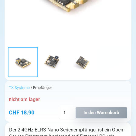
TX Systeme
/ Empfänger
nicht am lager
RadioMaster
CHF
18.90
In den Warenkorb
2.4G
ELRS
Der 2.4GHz ELRS Nano Serienempfänger ist ein Open-
EP2