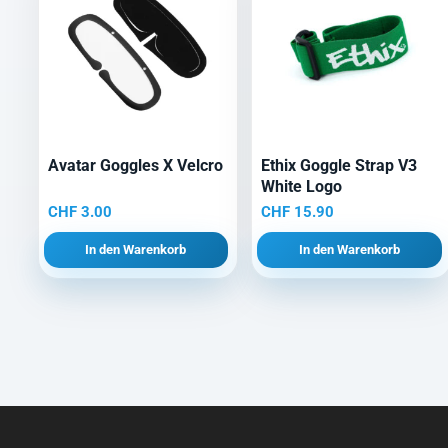
Avatar Goggles X Velcro
Ethix Goggle Strap V3
White Logo
CHF
3.00
CHF
15.90
In den Warenkorb
In den Warenkorb