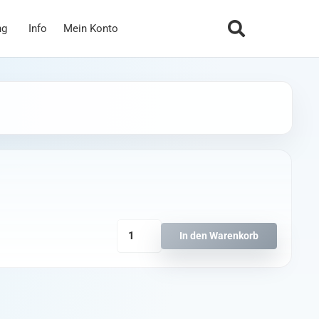
ng
Info
Mein Konto
SJ
In den Warenkorb
RHD430
FPV
Brille
Menge