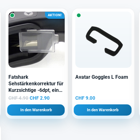
AKTION!
Fatshark
Avatar Goggles L Foam
Sehstärkenkorrektur für
Kurzsichtige -6dpt, eine
Linse
Ursprünglicher
Aktueller
CHF
4.90
CHF
2.90
CHF
9.00
Preis
Preis
In den Warenkorb
In den Warenkorb
war:
ist:
CHF 4.90
CHF 2.90.