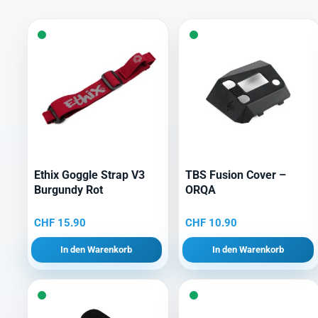
Ethix Goggle Strap V3
TBS Fusion Cover –
Burgundy Rot
ORQA
CHF
15.90
CHF
10.90
In den Warenkorb
In den Warenkorb