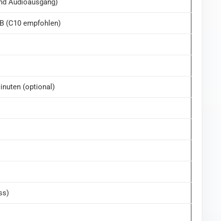
und Audioausgang)
2GB (C10 empfohlen)
inuten (optional)
ss)