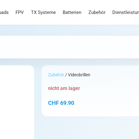
uads
FPV
TX Systeme
Batterien
Zubehör
Dienstleistu
Zubehör
/ Videobrillen
nicht am lager
CHF
69.90