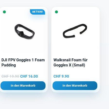
AKTION!
DJI FPV Goggles 1 Foam
Walksnail Foam für
Padding
Goggles X (Small)
Ursprünglicher
Aktueller
CHF
19.90
CHF
16.00
CHF
9.90
Preis
Preis
In den Warenkorb
In den Warenkorb
war:
ist:
CHF 19.90
CHF 16.00.