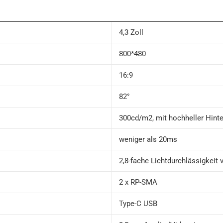
4,3 Zoll
800*480
16:9
82°
300cd/m2, mit hochheller Hint
weniger als 20ms
2,8-fache Lichtdurchlässigkeit
2 x RP-SMA
Type-C USB