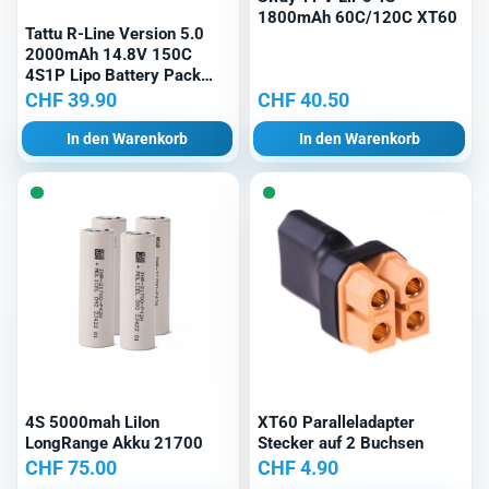
1800mAh 60C/120C XT60
Tattu R-Line Version 5.0
2000mAh 14.8V 150C
4S1P Lipo Battery Pack
with XT60 Plug
CHF
39.90
CHF
40.50
In den Warenkorb
In den Warenkorb
4S 5000mah LiIon
XT60 Paralleladapter
LongRange Akku 21700
Stecker auf 2 Buchsen
CHF
75.00
CHF
4.90