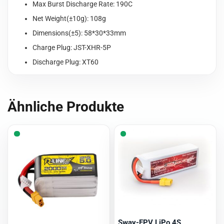
Max Burst Discharge Rate: 190C
XT60
Net Weight(±10g): 108g
Menge
Dimensions(±5): 58*30*33mm
Charge Plug: JST-XHR-5P
Discharge Plug: XT60
Ähnliche Produkte
Sway-FPV LiPo 4S