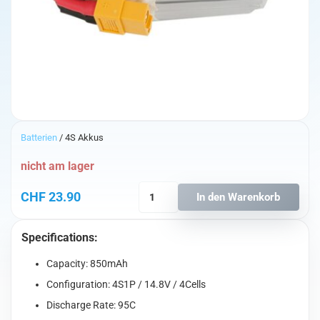
Batterien
/ 4S Akkus
nicht am lager
Tattu
CHF
23.90
In den Warenkorb
R-
Line
Specifications:
850mAh
4S1P
Capacity: 850mAh
95C
14.8V
Configuration: 4S1P / 14.8V / 4Cells
Lipo
Discharge Rate: 95C
mit