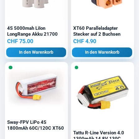
4S 5000mah LiIon
XT60 Paralleladapter
LongRange Akku 21700
Stecker auf 2 Buchsen
CHF
75.00
CHF
4.90
In den Warenkorb
In den Warenkorb
Sway-FPV LiPo 4S
1800mAh 60C/120C XT60
Tattu R-Line Version 4.0
1300mAh 14.8V 130C