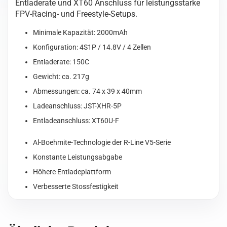
Entladerate und XT60 Anschluss für leistungsstarke
5.0
FPV-Racing- und Freestyle-Setups.
2000mAh
14.8V
Minimale Kapazität: 2000mAh
150C
4S1P
Konfiguration: 4S1P / 14.8V / 4 Zellen
Lipo
Entladerate: 150C
Battery
Gewicht: ca. 217g
Pack
Abmessungen: ca. 74 x 39 x 40mm
with
XT60
Ladeanschluss: JST-XHR-5P
Plug
Entladeanschluss: XT60U-F
Menge
Al-Boehmite-Technologie der R-Line V5-Serie
Konstante Leistungsabgabe
Höhere Entladeplattform
Verbesserte Stossfestigkeit