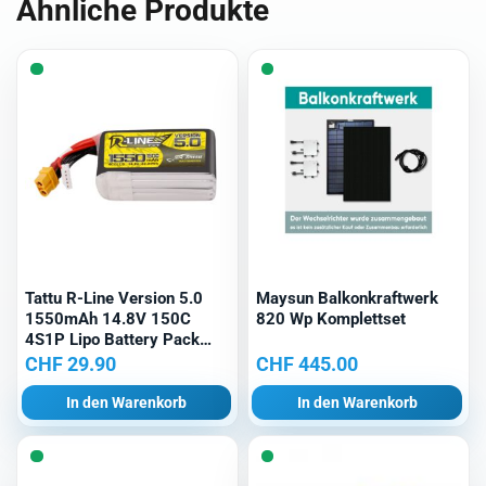
Ähnliche Produkte
Tattu R-Line Version 5.0
Maysun Balkonkraftwerk
1550mAh 14.8V 150C
820 Wp Komplettset
4S1P Lipo Battery Pack
with XT60 Plug
CHF
29.90
CHF
445.00
In den Warenkorb
In den Warenkorb