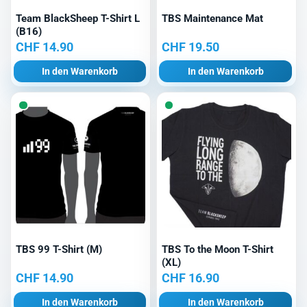
Team BlackSheep T-Shirt L
TBS Maintenance Mat
(B16)
CHF
14.90
CHF
19.50
In den Warenkorb
In den Warenkorb
TBS 99 T-Shirt (M)
TBS To the Moon T-Shirt
(XL)
CHF
14.90
CHF
16.90
In den Warenkorb
In den Warenkorb