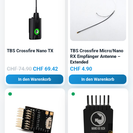
TBS Crossfire Nano TX
TBS Crossfire Micro/Nano
RX Empfänger Antenne –
Extended
Ursprünglicher
Aktueller
CHF
74.90
CHF
69.42
CHF
4.90
Preis
Preis
In den Warenkorb
In den Warenkorb
war:
ist:
CHF 74.90
CHF 69.42.