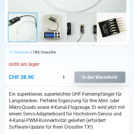
TX Systeme
/ TBS Crossfire
nicht am lager
TBS
CHF
38.90
In den Warenkorb
Crossfire
Micro
Ein superkleiner, superleichter UHF-Fernempfänger für
RX
Langstrecken. Perfekte Ergänzung für Ihre Mini- oder
V2
Mikro-Quads sowie 4-Kanal-Flugzeuge. Er wird jetzt mit
Menge
einem Servo-Adapterboard für Hochstrom-Servos und
4-Kanal-PWM-Konnektivität geliefert (erfordert
Software-Update für Ihren Crossfire TX!)