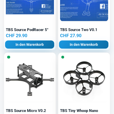
TBS Source PodRacer 5″
TBS Source Two V0.1
CHF
29.90
CHF
27.90
In den Warenkorb
In den Warenkorb
TBS Source Micro V0.2
TBS Tiny Whoop Nano