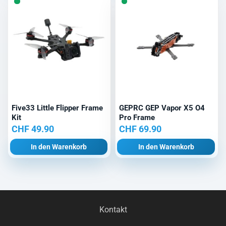
Five33 Little Flipper Frame
GEPRC GEP Vapor X5 O4
Kit
Pro Frame
CHF
49.90
CHF
69.90
In den Warenkorb
In den Warenkorb
Kontakt