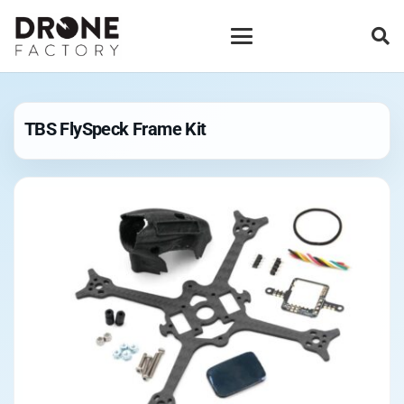
TBS FlySpeck Frame Kit