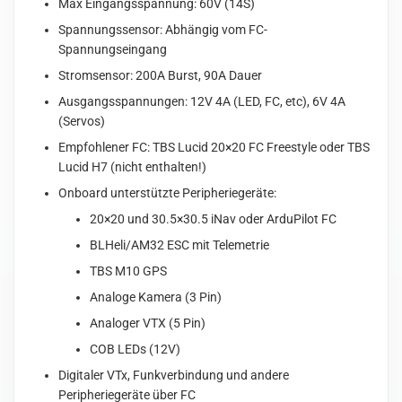
Max Eingangsspannung: 60V (14S)
Spannungssensor: Abhängig vom FC-
Spannungseingang
Stromsensor: 200A Burst, 90A Dauer
Ausgangsspannungen: 12V 4A (LED, FC, etc), 6V 4A
(Servos)
Empfohlener FC: TBS Lucid 20×20 FC Freestyle oder TBS
Lucid H7 (nicht enthalten!)
Onboard unterstützte Peripheriegeräte:
20×20 und 30.5×30.5 iNav oder ArduPilot FC
BLHeli/AM32 ESC mit Telemetrie
TBS M10 GPS
Analoge Kamera (3 Pin)
Analoger VTX (5 Pin)
COB LEDs (12V)
Digitaler VTx, Funkverbindung und andere
Peripheriegeräte über FC