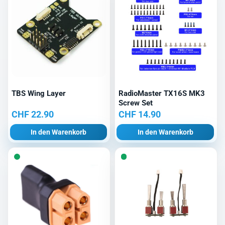
TBS Wing Layer
RadioMaster TX16S MK3
Screw Set
CHF
22.90
CHF
14.90
In den Warenkorb
In den Warenkorb