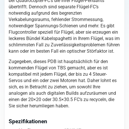
bei Quadrocopter-FC’s die ihrer Flügel-Pendants
Menge
übertrifft. Dennoch sind separate Flügel-FC’s
notwendig aufgrund des begrenzten
Verkabelungsraums, fehlender Strommessung,
notwendiger Spannungs-Schienen und mehr. Es gibt
Flugcontroller speziell für Flügel, aber sie erzeugen ein
leckeres Bündel Kabelspaghetti in Ihrem Flügel, was im
schlimmsten Fall zu Zuverlässigkeitsproblemen führen
kann oder im besten Fall ein optischer Störfaktor ist.
Zugegeben, dieses PDB ist hauptsächlich für den
kommenden Flügel von TBS gemacht, aber es ist
kompatibel mit jedem Flügel, der bis zu 4 Steuer-
Servos und ein oder zwei Motoren hat. Daher lohnt es
sich, es in Betracht zu ziehen, um sowohl Ihre
analogen als auch digitalen Builds aufzuräumen und
einen der 20×20 oder 30.5×30.5 FC’s zu recyceln, die
Sie sicher herumliegen haben.
Spezifikationen