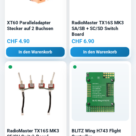
XT60 Paralleladapter
RadioMaster TX16S MK3
Stecker auf 2 Buchsen
SA/SB + SC/SD Switch
Board
CHF
4.90
CHF
6.90
In den Warenkorb
In den Warenkorb
RadioMaster TX16S MK3
BLITZ Wing H743 Flight