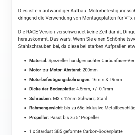
Dies ist ein aufwändiger Aufbau. Motorbefestigungssch
dringend die Verwendung von Montageplatten für VTx 
Die RACE-Version verschwendet keine Zeit damit, Dinge
herauskommt. Das war’s. Wenn Sie einen Schönheitswett
Stahlschrauben bei, da diese bei starken Aufprallen et
Material
: Spezieller handgemachter Carbonfaser-Ve
Motor-zu-Motor-Abstand
: 200mm
Motorbefestigungsbohrungen
: 16mm & 19mm
Dicke der Bodenplatte
: 4.5mm, +/- 0.1mm
Schrauben
: M3 x 12mm Schwarz, Stahl
Rahmengewicht
: bis zu 65g inklusive Metallbeschlä
Propeller
: Passt bis zu 5″ Propeller
1 x Stardust SB5 geformte Carbon-Bodenplatte