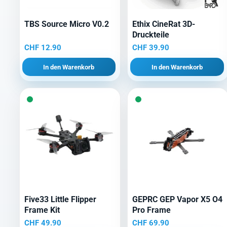
TBS Source Micro V0.2
Ethix CineRat 3D-
Druckteile
CHF
12.90
CHF
39.90
In den Warenkorb
In den Warenkorb
Five33 Little Flipper
GEPRC GEP Vapor X5 O4
Frame Kit
Pro Frame
CHF
49.90
CHF
69.90