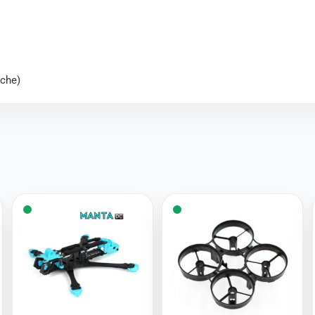
äche)