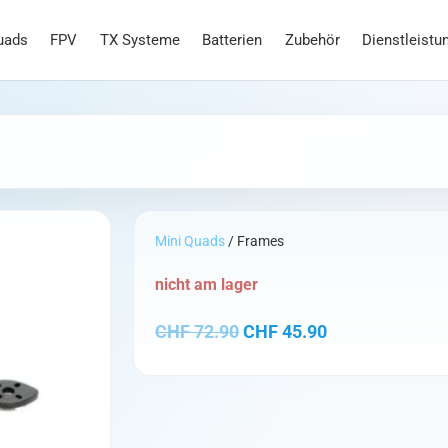
uads
FPV
TX Systeme
Batterien
Zubehör
Dienstleistu
Mini Quads
/ Frames
nicht am lager
Ursprünglicher Preis war
Aktueller Preis
CHF
72.90
CHF
45.90