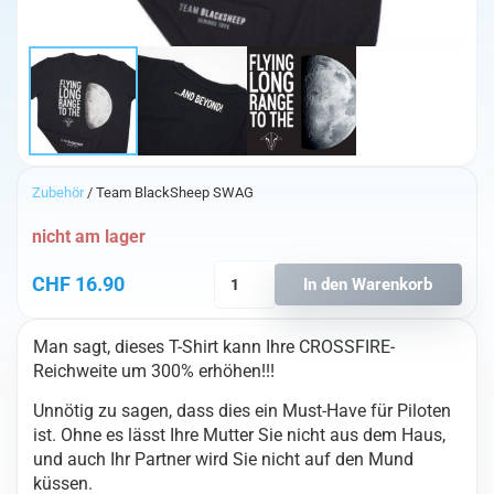
Zubehör
/ Team BlackSheep SWAG
nicht am lager
TBS
CHF
16.90
In den Warenkorb
To
the
Man sagt, dieses T-Shirt kann Ihre CROSSFIRE-
Moon
Reichweite um 300% erhöhen!!!
T-
Shirt
Unnötig zu sagen, dass dies ein Must-Have für Piloten
(2XL)
ist. Ohne es lässt Ihre Mutter Sie nicht aus dem Haus,
Menge
und auch Ihr Partner wird Sie nicht auf den Mund
küssen.