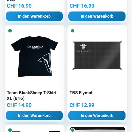
CHF
16.90
CHF
16.90
In den Warenkorb
In den Warenkorb
Team BlackSheep T-Shirt
TBS Flymat
XL (B16)
CHF
14.90
CHF
12.99
In den Warenkorb
In den Warenkorb