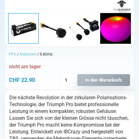
FPV
/
Antennen
/ 5.8GHz
nicht am lager
TBS
CHF
22.90
In den Warenkorb
Triumph
Pro
Die nächste Revolution in der zirkularen Polarisations-
SMA
Technologie, der Triumph Pro bietet professionelle
Antenne
Leistung in einem kompakten, robusten Gehäuse.
Menge
Lassen Sie sich von der kleinen Grösse nicht täuschen,
der Triumph Pro macht keine Kompromisse bei der
Leistung. Entwickelt von IBCrazy und hergestellt von
TBS, verwenden die Mehrphasen-Elemente patentierte