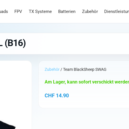
uads
FPV
TX Systeme
Batterien
Zubehör
Dienstleistu
L (B16)
Zubehör
/ Team BlackSheep SWAG
Am Lager, kann sofort verschickt werde
CHF
14.90