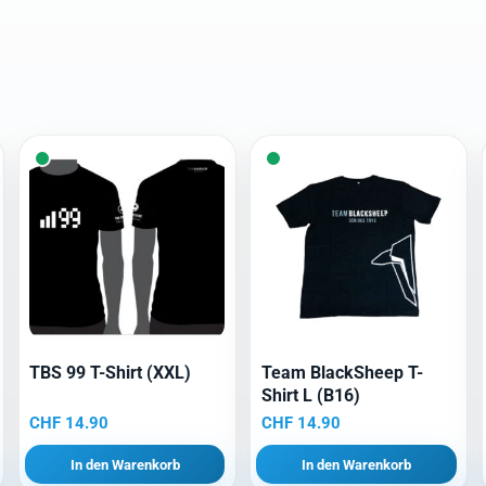
TBS 99 T-Shirt (XXL)
Team BlackSheep T-
Shirt L (B16)
CHF
14.90
CHF
14.90
In den Warenkorb
In den Warenkorb