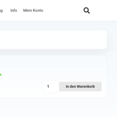
ng
Info
Mein Konto
n.
Team
In den Warenkorb
BlackSheep
T-
Shirt
2XL
(B16)