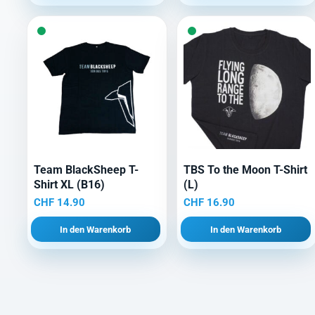
Team BlackSheep T-
TBS To the Moon T-Shirt
Shirt XL (B16)
(L)
CHF
14.90
CHF
16.90
In den Warenkorb
In den Warenkorb