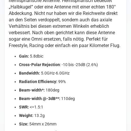
hemisphärische Antenne. Hemisphärisch bedeutet
Menge
„Halbkugel“ oder eine Antenne mit einer echten 180°
Abdeckung. Nicht nur haben wir die Reichweite direkt
an den Seiten verdoppelt, sondern auch das axiale
Verhältnis bei diesen extremen Winkeln erheblich
verbessert. Nach oben gerichtet kann diese Antenne
sogar eine Omni ersetzen, falls nötig. Perfekt für
Freestyle, Racing oder einfach ein paar Kilometer Flug.
Gain:
5.8dbic
Cross-Polar Rejection
: -10 bis -25dB (2.6%)
Bandwidth:
5.0GHz-6.0GHz
Radiation Efficiency:
99%
Beam-width*:
180deg
Beam-width @-3dB**:
110deg
SWR:
<=1.5:1
Weight:
13.2g
Size:
54mm x 26mm