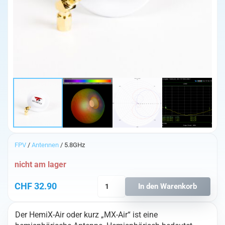
FPV
/
Antennen
/ 5.8GHz
nicht am lager
TrueRC
CHF
32.90
In den Warenkorb
MX-
AIR
Der HemiX-Air oder kurz „MX-Air“ ist eine
5.8