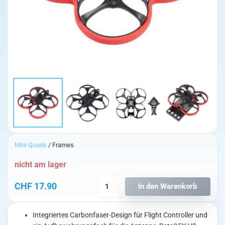
Mini Quads
/ Frames
nicht am lager
Beta95X
CHF
17.90
In den Warenkorb
V3
Frame
Menge
Integriertes Carbonfaser-Design für Flight Controller und