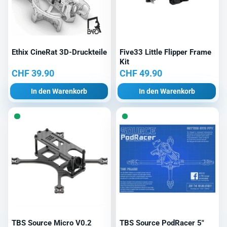
Ethix CineRat 3D-Druckteile
Five33 Little Flipper Frame
Kit
CHF
39.90
CHF
49.90
In den Warenkorb
In den Warenkorb
TBS Source Micro V0.2
TBS Source PodRacer 5″