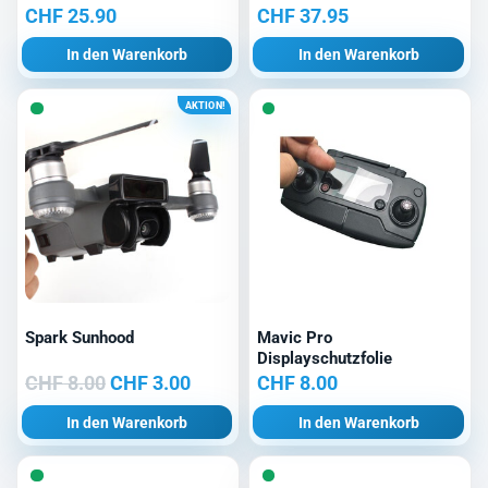
CHF
25.90
CHF
37.95
In den Warenkorb
In den Warenkorb
AKTION!
Spark Sunhood
Mavic Pro
Displayschutzfolie
Ursprünglicher
Aktueller
CHF
8.00
CHF
3.00
CHF
8.00
Preis
Preis
In den Warenkorb
In den Warenkorb
war:
ist:
CHF 8.00
CHF 3.00.