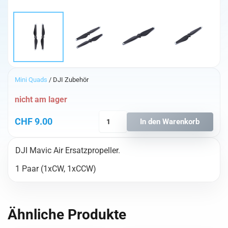
Mini Quads
/ DJI Zubehör
nicht am lager
DJI
CHF
9.00
In den Warenkorb
Mavic
Air
DJI Mavic Air Ersatzpropeller.
Propeller
Menge
1 Paar (1xCW, 1xCCW)
Ähnliche Produkte