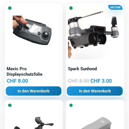
AKTION!
Mavic Pro
Spark Sunhood
Displayschutzfolie
Ursprünglicher
Aktuell
CHF
8.00
CHF
8.00
CHF
3.00
Preis
Preis
In den Warenkorb
In den Warenkorb
war:
ist:
CHF 8.00
CHF 3.0