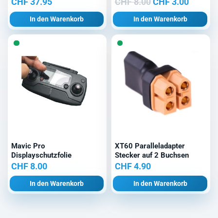
Ursprünglicher
Aktuell
CHF
37.95
CHF
8.00
CHF
3.00
Preis
Preis
In den Warenkorb
In den Warenkorb
war:
ist:
CHF 8.00
CHF 3.0
Mavic Pro
XT60 Paralleladapter
Displayschutzfolie
Stecker auf 2 Buchsen
CHF
8.00
CHF
4.90
In den Warenkorb
In den Warenkorb