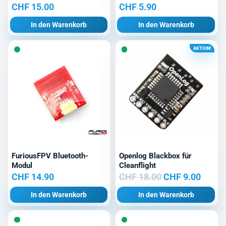
CHF
15.00
CHF
5.90
In den Warenkorb
In den Warenkorb
AKTION!
FuriousFPV Bluetooth-
Openlog Blackbox für
Modul
Cleanflight
Ursprünglicher
Aktuel
CHF
14.90
CHF
18.00
CHF
9.00
Preis
Preis
In den Warenkorb
In den Warenkorb
war:
ist:
CHF 18.00
CHF 9