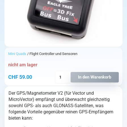
Mini Quads
/ Flight Controller und Sensoren
nicht am lager
EagleTree
CHF
59.00
In den Warenkorb
Vector
GPS/Magnetometer
Der GPS/Magnetometer V2 (für Vector und
v2
MicroVector) empfängt und überwacht gleichzeitig
Menge
sowohl GPS- als auch GLONASS-Satelliten, was
folgende Vorteile gegenüber reinen GPS-Empfängern
bieten kann: