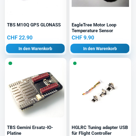
TBS M10Q GPS GLONASS
EagleTree Motor Loop
Temperature Sensor
CHF
22.90
CHF
9.90
In den Warenkorb
In den Warenkorb
TBS Gemini Ersatz-IO-
HGLRC Tuning adapter USB
Platine
für Flight Controller